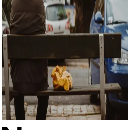
Lara og Sigurd har flyttet sammen, men så møter de på følgene av
det Lara har opplevd tidligere i livet.
Les historien
Etter festen
Ella (23) skal fullføre bacheolorgraden sin, men kroppen og hodet
reagerer sterkt på det som skjedde etter den ene festen.
Les historien
Livet vender
Øyvind hadde en barndom med vold og overgrep. Nå vil han gjerne
ta tak i det som har skjedd med ham.
Les historien