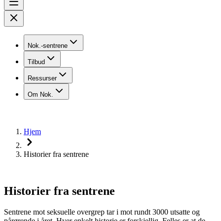
Nok.-sentrene
Tilbud
Ressurser
Om Nok.
Hjem
Historier fra sentrene
Historier fra sentrene
Sentrene mot seksuelle overgrep tar i mot rundt 3000 utsatte og
pårørende i året. Hver enkelt historie er forskjellig. Felles er at de