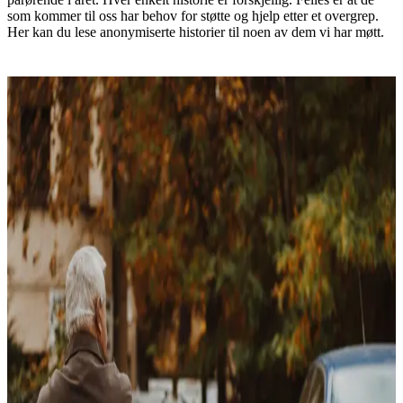
som kommer til oss har behov for støtte og hjelp etter et overgrep.
Her kan du lese anonymiserte historier til noen av dem vi har møtt.
En gutt som ikke vil såre familien
Vigdis er helsesykepleier og får besøk av en gutt på kontoret.
Les historien
En hem­melig­het som slår sprekker
Lina (44) ble utsatt for overgrep av bestefaren da hun var barn. Da
livet ble roligere, kom reaksjonen hennes.
Les historien
En samboer som ikke har det bra