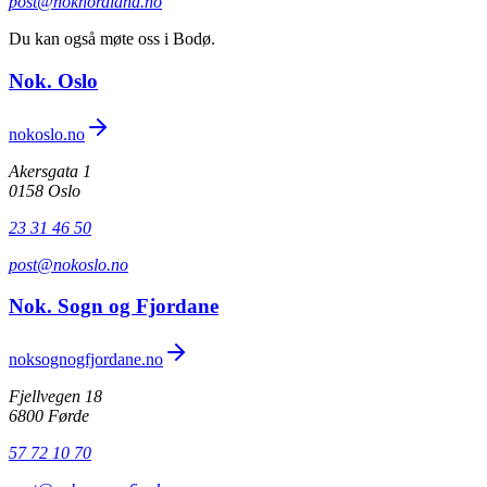
post@noknordland.no
Du kan også møte oss i Bodø.
Nok. Oslo
nokoslo.no
Akersgata 1
0158 Oslo
23 31 46 50
post@nokoslo.no
Nok. Sogn og Fjordane
noksognogfjordane.no
Fjellvegen 18
6800 Førde
57 72 10 70