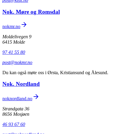
post@kisif.no
Nok. Møre og Romsdal
nokmr.no
Moldelivegen 9
6415 Molde
97 41 55 80
post@nokmr.no
Du kan også møte oss i Ørsta, Kristiansund og Ålesund.
Nok. Nordland
noknordland.no
Strandgata 36
8656 Mosjøen
46 93 67 60