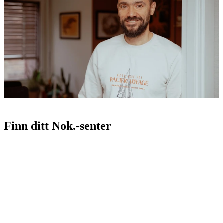
Nok-sentrene er et gratis hjelpetilbud til utsatte for seksuelle
overgrep og voldtekt, og til deres pårørende. Kontakt ditt nærmeste
senter for timeavtale.
Tilbud til
utsatte
Tilbud til
pårørende
Tilbud til fag­personer og
kommuner
Vanlige spørsmål og
svar
Er det akutt? Ta kontakt
med overgrepsmottak. Se oversikt
her
Finn ditt Nok.-senter