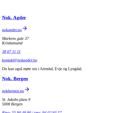
Nok. Agder
nokagder.no
Markens gate 37
Kristiansand
38 07 11 11
kontakt@nokagder.no
Du kan også møte oss i Arendal, Evje og Lyngdal.
Nok. Bergen
nokbergen.no
St. Jakobs plass 9
5008 Bergen
Ring: 55 90 49 90 / sms: 94 02 93 57