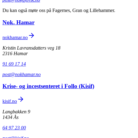
Du kan også møte oss på Fagernes, Gran og Lillehammer.
Nok. Hamar
nokhamar.no
Kristin Lavransdatters veg 18
2316 Hamar
91 69 17 14
post@nokhamar.no
Krise- og incestsenteret i Follo (Kisif)
kisif.no
Langbakken 9
1434 Ås
64 97 23 00