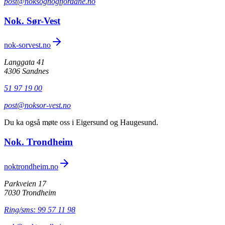
post@noksognogfjordane.no
Nok. Sør-Vest
nok-sorvest.no
Langgata 41
4306 Sandnes
51 97 19 00
post@noksor-vest.no
Du ka også møte oss i Eigersund og Haugesund.
Nok. Trondheim
noktrondheim.no
Parkveien 17
7030 Trondheim
Ring/sms: 99 57 11 98