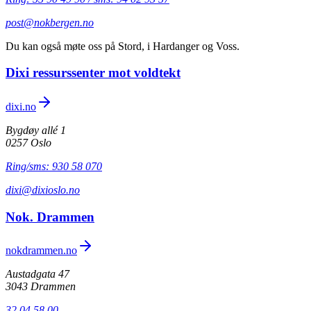
post@nokbergen.no
Du kan også møte oss på Stord, i Hardanger og Voss.
Dixi ressurssenter mot voldtekt
dixi.no
Bygdøy allé 1
0257 Oslo
Ring/sms: 930 58 070
dixi@dixioslo.no
Nok. Drammen
nokdrammen.no
Austadgata 47
3043 Drammen
32 04 58 00