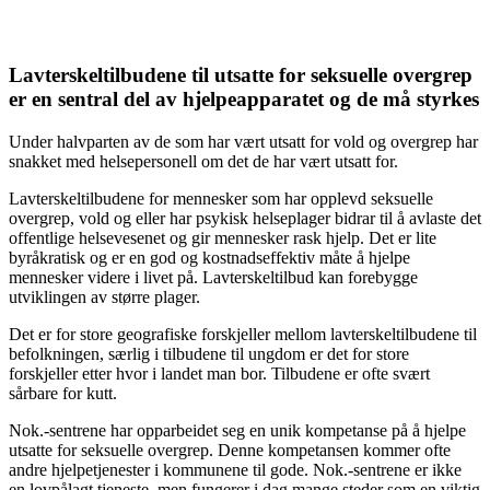
Lavterskeltilbudene til utsatte for seksuelle overgrep
er en sentral del av hjelpeapparatet og de må styrkes
Under halvparten av de som har vært utsatt for vold og overgrep har
snakket med helsepersonell om det de har vært utsatt for.
Lavterskeltilbudene for mennesker som har opplevd seksuelle
overgrep, vold og eller har psykisk helseplager bidrar til å avlaste det
offentlige helsevesenet og gir mennesker rask hjelp. Det er lite
byråkratisk og er en god og kostnadseffektiv måte å hjelpe
mennesker videre i livet på. Lavterskeltilbud kan forebygge
utviklingen av større plager.
Det er for store geografiske forskjeller mellom lavterskeltilbudene til
befolkningen, særlig i tilbudene til ungdom er det for store
forskjeller etter hvor i landet man bor. Tilbudene er ofte svært
sårbare for kutt.
Nok.-sentrene har opparbeidet seg en unik kompetanse på å hjelpe
utsatte for seksuelle overgrep. Denne kompetansen kommer ofte
andre hjelpetjenester i kommunene til gode. Nok.-sentrene er ikke
en lovpålagt tjeneste, men fungerer i dag mange steder som en viktig