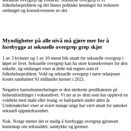
folkehelseproblem og det finnes politiske løsninger for redusere
omfanget og konsekvensene av det.
Myndigheter på alle nivå må gjøre mer for å
forebygge at seksuelle overgrep grep skjer
1 av 3 kvinner og 1 av 10 menn blir utsatt for seksuelle overgrep i
løpet av livet. Seksuelle overgrep kan ha store konsekvenser for den
enkelte, og omfanget viser at dette må regnes som et
folkehelseproblem. Vold og seksuelle overgrep i nære relasjoner
kostet samfunnet 93 milliarder kroner i 2021.
Negative barnsdomserfaringer er den sterkeste predikatoren på
helseutfordringer i voksenlivet. Vi ser at av dem som har opplevd en
voldtekt med makt eller tvang, er halvparten under atten år.
Undersøkelser viser at svært mange unge har vært utsatt for uønsket
seksuell oppmerksomhet.
Nok. Norge mener det er mulig å forebygge overgrep gjennom
kunnskap om seksualitet, samtykke og grenser.