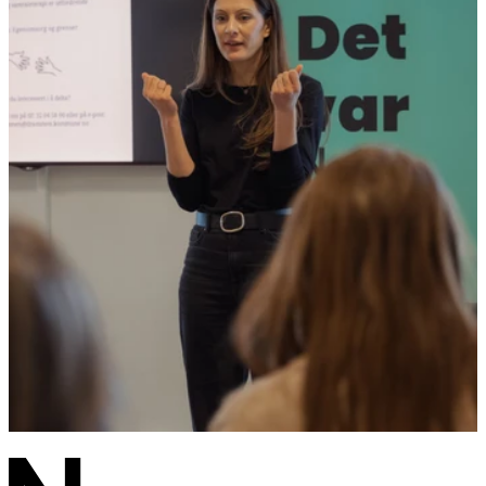
Nye brosjyrer på arabisk og somali
Les saken
Nyheter
- Vi når i større grad yngre brukere
Les saken
Nyheter
Ny podkast: Forebyggende arbeid mot seksuelle
overgrep
Les saken
Alle aktueltsaker