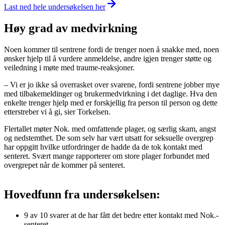
Last ned hele undersøkelsen
her
Høy grad av medvirkning
Noen kommer til sentrene fordi de trenger noen å snakke med, noen
ønsker hjelp til å vurdere anmeldelse, andre igjen trenger støtte og
veiledning i møte med traume-reaksjoner.
– Vi er jo ikke så overrasket over svarene, fordi sentrene jobber mye
med tilbakemeldinger og brukermedvirkning i det daglige. Hva den
enkelte trenger hjelp med er forskjellig fra person til person og dette
etterstreber vi å gi, sier Torkelsen.
Flertallet møter Nok. med omfattende plager, og særlig skam, angst
og nedstemthet. De som selv har vært utsatt for seksuelle overgrep
har oppgitt hvilke utfordringer de hadde da de tok kontakt med
senteret. Svært mange rapporterer om store plager forbundet med
overgrepet når de kommer på senteret.
Hovedfunn fra undersøkelsen:
9 av 10 svarer at de har fått det bedre etter kontakt med Nok.-
senteret