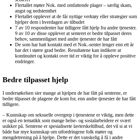
Flertallet møter Nok. med omfattende plager – særlig skam,
angst og nedstemthet
Flertallet opplever at de får nyttige verktøy eller strategier som
hjelper dem i hverdagen av tilbudet
7 av 10 respondenter har tidligere fått hjelp fra andre tjenester.
9 av 10 av disse opplever at senteret er bedre tilpasset deres
behov, sammenlignet med andre tjenester de har fått
De som har hatt kontakt med et Nok.-senter lenger enn ett år
har det i større grad bedre. Resultatene kan indikere at
kontinuitet og kontakt over tid er viktig for å oppleve positive
endringer.
Bedre tilpasset hjelp
I undersøkelsen sier mange at hjelpen de har fått på sentrene, er
bedre tilpasset de plagene de kom for, enn andre tjenester de har fått
tidligere.
– Kunnskap om seksuelle overgrep i tjenestene er viktig, men dette
er også en tematikk som mange helse- og sosialarbeidere er svært
usikker på. Sentrene er spesialiserte lavterskeltilbud, det vil si at vi
både har mye kunnskap om utfordringene folk møter og
mengdetrening på å hjelpe. Dette er det vanskelig å få i andre