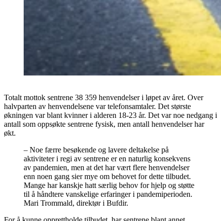
Totalt mottok sentrene 38 359 henvendelser i løpet av året. Over
halvparten av henvendelsene var telefonsamtaler. Det største
økningen var blant kvinner i alderen 18-23 år. Det var noe nedgang i
antall som oppsøkte sentrene fysisk, men antall henvendelser har
økt.
– Noe færre besøkende og lavere deltakelse på
aktiviteter i regi av sentrene er en naturlig konsekvens
av pandemien, men at det har vært flere henvendelser
enn noen gang sier mye om behovet for dette tilbudet.
Mange har kanskje hatt særlig behov for hjelp og støtte
til å håndtere vanskelige erfaringer i pandemiperioden.
Mari Trommald, direktør i Bufdir.
For å kunne opprettholde tilbudet, har sentrene blant annet