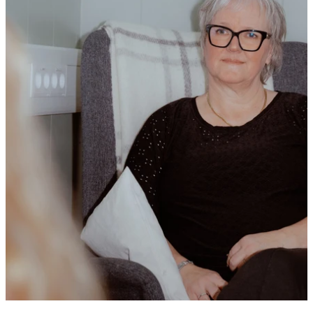
Nyheter
Nye brosjyrer på arabisk og somali
Les saken
Nyheter
- Vi når i større grad yngre brukere
Les saken
Nyheter
9 av 10 har fått det bedre etter kontakt med et Nok.-
senter
Les saken
Alle aktueltsaker