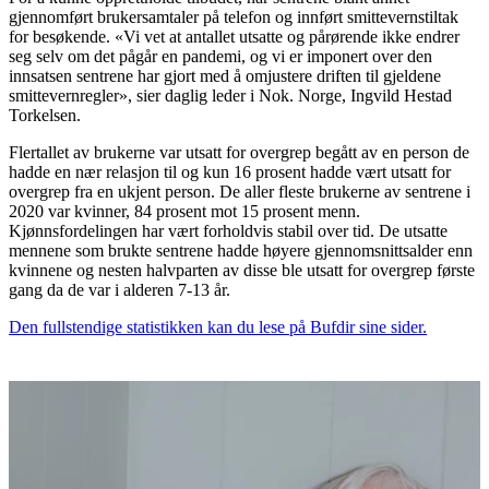
gjennomført brukersamtaler på telefon og innført smittevernstiltak
for besøkende. «Vi vet at antallet utsatte og pårørende ikke endrer
seg selv om det pågår en pandemi, og vi er imponert over den
innsatsen sentrene har gjort med å omjustere driften til gjeldene
smittevernregler», sier daglig leder i Nok. Norge, Ingvild Hestad
Torkelsen.
Flertallet av brukerne var utsatt for overgrep begått av en person de
hadde en nær relasjon til og kun 16 prosent hadde vært utsatt for
overgrep fra en ukjent person. De aller fleste brukerne av sentrene i
2020 var kvinner, 84 prosent mot 15 prosent menn.
Kjønnsfordelingen har vært forholdvis stabil over tid. De utsatte
mennene som brukte sentrene hadde høyere gjennomsnittsalder enn
kvinnene og nesten halvparten av disse ble utsatt for overgrep første
gang da de var i alderen 7-13 år.
Den fullstendige statistikken kan du lese på Bufdir sine sider.
Flere aktueltsaker