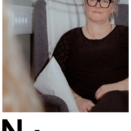
Nye brosjyrer på arabisk og somali
Les saken
Nyheter
- Vi når i større grad yngre brukere
Les saken
Nyheter
9 av 10 har fått det bedre etter kontakt med et Nok.-
senter
Les saken
Alle aktueltsaker