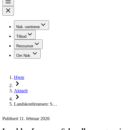
Nok.-sentrene
Tilbud
Ressurser
Om Nok.
Hjem
Aktuelt
Lands­konferansen: S…
Publisert 11. februar 2026