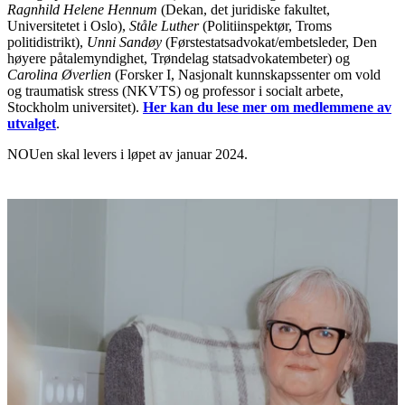
Ragnhild Helene Hennum
(Dekan, det juridiske fakultet,
Universitetet i Oslo),
Ståle Luther
(Politiinspektør, Troms
politidistrikt),
Unni Sandøy
(Førstestatsadvokat/embetsleder, Den
høyere påtalemyndighet, Trøndelag statsadvokatembeter) og
Carolina Øverlien
(Forsker I, Nasjonalt kunnskapssenter om vold
og traumatisk stress (NKVTS) og professor i socialt arbete,
Stockholm universitet).
Her kan du lese mer om medlemmene av
utvalget
.
NOUen skal levers i løpet av januar 2024.
Flere aktueltsaker
Nyheter
Nye brosjyrer på arabisk og somali
Les saken