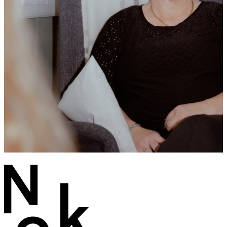
Nyheter
- Vi når i større grad yngre brukere
Les saken
Nyheter
9 av 10 har fått det bedre etter kontakt med et Nok.-
senter
Les saken
Alle aktueltsaker