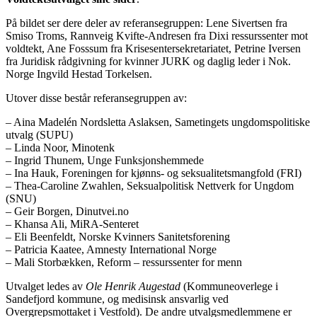
På bildet ser dere deler av referansegruppen: Lene Sivertsen fra
Smiso Troms, Rannveig Kvifte-Andresen fra Dixi ressurssenter mot
voldtekt, Ane Fosssum fra Krisesentersekretariatet, Petrine Iversen
fra Juridisk rådgivning for kvinner JURK og daglig leder i Nok.
Norge Ingvild Hestad Torkelsen.
Utover disse består referansegruppen av:
– Aina Madelén Nordsletta Aslaksen, Sametingets ungdomspolitiske
utvalg (SUPU)
– Linda Noor, Minotenk
– Ingrid Thunem, Unge Funksjonshemmede
– Ina Hauk, Foreningen for kjønns- og seksualitetsmangfold (FRI)
– Thea-Caroline Zwahlen, Seksualpolitisk Nettverk for Ungdom
(SNU)
– Geir Borgen, Dinutvei.no
– Khansa Ali, MiRA-Senteret
– Eli Beenfeldt, Norske Kvinners Sanitetsforening
– Patricia Kaatee, Amnesty International Norge
– Mali Storbækken, Reform – ressurssenter for menn
Utvalget ledes av
Ole Henrik Augestad
(Kommuneoverlege i
Sandefjord kommune, og medisinsk ansvarlig ved
Overgrepsmottaket i Vestfold). De andre utvalgsmedlemmene er