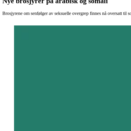
Nye brosjyrer på arabisk og somali
Brosjyrene om senfølger av seksuelle overgrep finnes nå oversatt til s