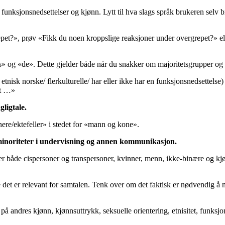
funksjonsnedsettelser og kjønn. Lytt til hva slags språk brukeren selv
repet?», prøv «Fikk du noen kroppslige reaksjoner under overgrepet?» e
ss» og «de». Dette gjelder både når du snakker om majoritetsgrupper og 
/ etnisk norske/ flerkulturelle/ har eller ikke har en funksjonsnedsettels
at …»
ligtale.
nere/ektefeller» i stedet for «mann og kone».
 minoriteter i undervisning og annen kommunikasjon.
rer både cispersoner og transpersoner, kvinner, menn, ikke-binære og kj
 det er relevant for samtalen. Tenk over om det faktisk er nødvendig å ne
 andres kjønn, kjønnsuttrykk, seksuelle orientering, etnisitet, funksjon