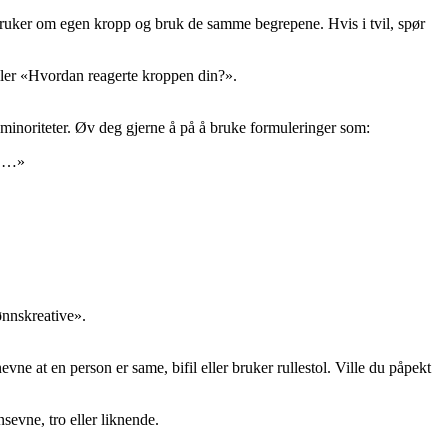
 bruker om egen kropp og bruk de samme begrepene. Hvis i tvil, spør
ller «Hvordan reagerte kroppen din?».
minoriteter. Øv deg gjerne å på å bruke formuleringer som:
e) …»
ønnskreative».
vne at en person er same, bifil eller bruker rullestol. Ville du påpekt
sevne, tro eller liknende.