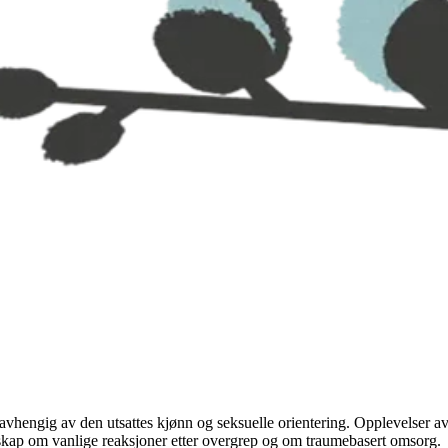
 uavhengig av den utsattes kjønn og seksuelle orientering. Opplevelser a
unnskap om vanlige reaksjoner etter overgrep og om traumebasert omsorg.