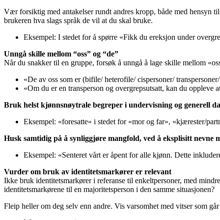
Vær forsiktig med antakelser rundt andres kropp, både med hensyn til 
brukeren hva slags språk de vil at du skal bruke.
Eksempel: I stedet for å spørre «Fikk du ereksjon under overg
Unngå skille mellom “oss” og “de”
Når du snakker til en gruppe, forsøk å unngå å lage skille mellom «o
«De av oss som er (bifile/ heterofile/ cispersoner/ transpersoner
«Om du er en transperson og overgrepsutsatt, kan du oppleve 
Bruk helst kjønnsnøytrale begreper i undervisning og generell dag
Eksempel: «foresatte» i stedet for «mor og far», «kjærester/part
Husk samtidig på å synliggjøre mangfold, ved å eksplisitt nevne
Eksempel: «Senteret vårt er åpent for alle kjønn. Dette inklude
Vurder om bruk av identitetsmarkører er relevant
Ikke bruk identitetsmarkører i referanse til enkeltpersoner, med mindre
identitetsmarkørene til en majoritetsperson i den samme situasjonen?
Fleip heller om deg selv enn andre. Vis varsomhet med vitser som går på