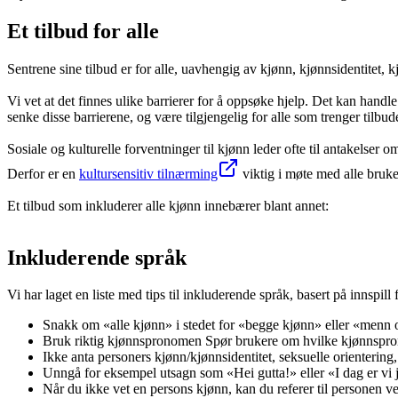
Et tilbud for alle
Sentrene sine tilbud er for alle, uavhengig av kjønn, kjønnsidentitet, k
Vi vet at det finnes ulike barrierer for å oppsøke hjelp. Det kan handl
senke disse barrierene, og være tilgjengelig for alle som trenger tilbude
Sosiale og kulturelle forventninger til kjønn leder ofte til antakelser
Derfor er en
kultursensitiv tilnærming
viktig i møte med alle bruke
Et tilbud som inkluderer alle kjønn innebærer blant annet:
Inkluderende språk
Vi har laget en liste med tips til inkluderende språk, basert på innspi
Snakk om «alle kjønn» i stedet for «begge kjønn» eller «menn 
Bruk riktig kjønnspronomen Spør brukere om hvilke kjønnspron
Ikke anta personers kjønn/kjønnsidentitet, seksuelle orientering,
Unngå for eksempel utsagn som «Hei gutta!» eller «I dag er vi 
Når du ikke vet en persons kjønn, kan du referer til personen 