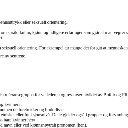
jønnsuttrykk eller seksuell orientering.
e om språk, kultur, kjønn og tidligere erfaringer som gjør at man vegrer 
t.
 om seksuell orientering. For eksempel tar mange det for gitt at mennesk
re av sentrene.
ll fra referansegruppa for veilederen og ressurser utviklet av Bufdir og 
og kvinner».
omen de foretrekker og bruk disse.
 etnisitet eller funksjonsnivå. Dette gjelder også i grupper og forsamling
jo bare kvinner her».
ved navn eller ved kjønnsnøytralt pronomen (hen).