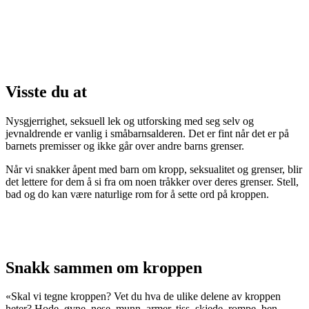
Visste du at
Nysgjerrighet, seksuell lek og utforsking med seg selv og
jevnaldrende er vanlig i småbarnsalderen. Det er fint når det er på
barnets premisser og ikke går over andre barns grenser.
Når vi snakker åpent med barn om kropp, seksualitet og grenser, blir
det lettere for dem å si fra om noen tråkker over deres grenser. Stell,
bad og do kan være naturlige rom for å sette ord på kroppen.
Snakk sammen om kroppen
«Skal vi tegne kroppen? Vet du hva de ulike delene av kroppen
heter? Hode, øyne, nese, munn, armer, tiss, skjede, rompe, ben,