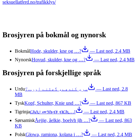
seksuellatferd.no/trafikklys/
Brosjyren på bokmål og nynorsk
Bokmål
Hode, skulder, kne og …?
— Last ned,
2.4 MB
Nynorsk
Hovud, skulder, kne og …?
— Last ned,
2.4 MB
Brosjyren på forskjellige språk
Urdu
سر، کندھے، گھٹنے اور...؟
— Last ned,
2.8
MB
Tysk
Kopf, Schulter, Knie und …?
— Last ned,
867 KB
Tigrinja
ርእሲ፡ መንኩብ፡ ብርኪ…፧
— Last ned,
2.4 MB
Sørsamisk
Åejjie, åelkie, boelvh jïh …?
— Last ned,
863
KB
Polsk
Głowa, ramiona, kolana i …?
— Last ned,
2.4 MB