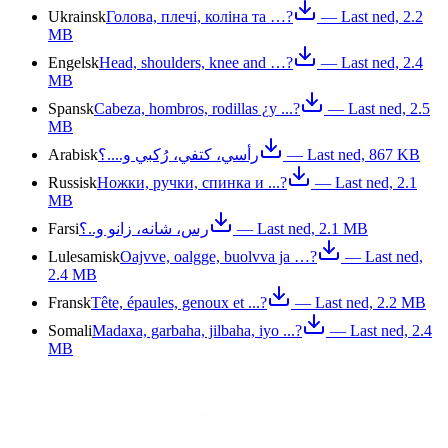
Ukrainsk
Голова, плечі, коліна та …?
— Last ned,
2.2
MB
Engelsk
Head, shoulders, knee and …?
— Last ned,
2.4
MB
Spansk
Cabeza, hombros, rodillas ¿y ...?
— Last ned,
2.5
MB
Arabisk
رأسي، كتفي، رُكبي و....؟
— Last ned,
867 KB
Russisk
Ножки, ручки, спинка и ...?
— Last ned,
2.1
MB
Farsi
رس، شانه، زانو و..؟
— Last ned,
2.1 MB
Lulesamisk
Oajvve, oalgge, buolvva ja …?
— Last ned,
2.4 MB
Fransk
Tête, épaules, genoux et ...?
— Last ned,
2.2 MB
Somali
Madaxa, garbaha, jilbaha, iyo ...?
— Last ned,
2.4
MB