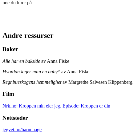
noe du lurer på.
Andre ressurser
Bøker
Alle har en bakside
av Anna Fiske
Hvordan lager man en baby?
av Anna Fiske
Regnbueskogens hemmelighet
av Margrethe Salvesen Klippenberg
Film
Nrk.no: Kroppen min eier jeg. Episode: Kroppen er din
Nettsteder
jegvet.no/barnehage