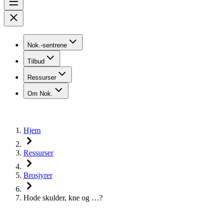
Nok.-sentrene
Tilbud
Ressurser
Om Nok.
Hjem
Ressurser
Brosjyrer
Hode skulder, kne og …?