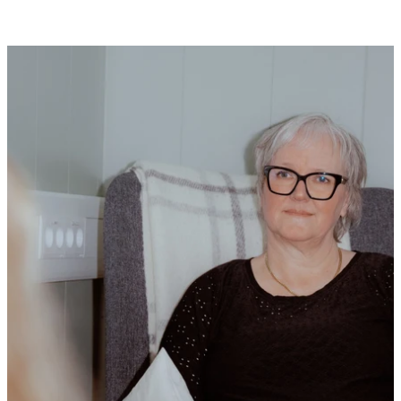
Flere aktueltsaker
Nyheter
Nye brosjyrer på arabisk og somali
Les saken
Nyheter
- Vi når i større grad yngre brukere
Les saken
Nyheter