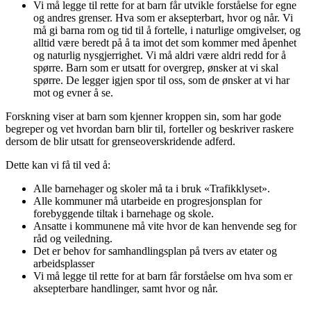
Vi må legge til rette for at barn får utvikle forståelse for egne
og andres grenser. Hva som er aksepterbart, hvor og når. Vi
må gi barna rom og tid til å fortelle, i naturlige omgivelser, og
alltid være beredt på å ta imot det som kommer med åpenhet
og naturlig nysgjerrighet. Vi må aldri være aldri redd for å
spørre. Barn som er utsatt for overgrep, ønsker at vi skal
spørre. De legger igjen spor til oss, som de ønsker at vi har
mot og evner å se.
Forskning viser at barn som kjenner kroppen sin, som har gode
begreper og vet hvordan barn blir til, forteller og beskriver raskere
dersom de blir utsatt for grenseoverskridende adferd.
Dette kan vi få til ved å:
Alle barnehager og skoler må ta i bruk «Trafikklyset».
Alle kommuner må utarbeide en progresjonsplan for
forebyggende tiltak i barnehage og skole.
Ansatte i kommunene må vite hvor de kan henvende seg for
råd og veiledning.
Det er behov for samhandlingsplan på tvers av etater og
arbeidsplasser
Vi må legge til rette for at barn får forståelse om hva som er
aksepterbare handlinger, samt hvor og når.