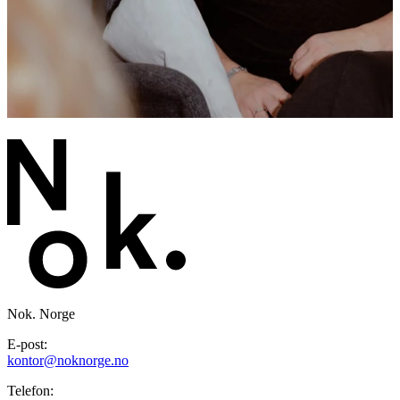
9 av 10 har fått det bedre etter kontakt med et Nok.-
senter
Les saken
Alle aktueltsaker
Nok. Norge
E-post:
kontor@noknorge.no
Telefon: