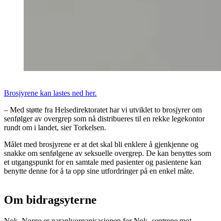
Brosjyrene kan lastes ned her.
– Med støtte fra Helsedirektoratet har vi utviklet to brosjyrer om
senfølger av overgrep som nå distribueres til en rekke legekontor
rundt om i landet, sier Torkelsen.
Målet med brosjyrene er at det skal bli enklere å gjenkjenne og
snakke om senfølgene av seksuelle overgrep. De kan benyttes som
et utgangspunkt for en samtale med pasienter og pasientene kan
benytte denne for å ta opp sine utfordringer på en enkel måte.
Om bidragsyterne
Nok. Norge er paraplyorganisasjonen for Nok.-sentrene mot