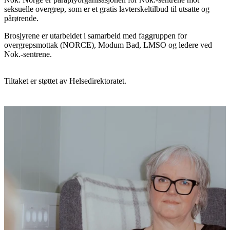
seksuelle overgrep, som er et gratis lavterskeltilbud til utsatte og
pårørende.
Brosjyrene er utarbeidet i samarbeid med faggruppen for
overgrepsmottak (NORCE), Modum Bad, LMSO og ledere ved
Nok.-sentrene.
Tiltaket er støttet av Helsedirektoratet.
Flere aktueltsaker
Nyheter
Nye brosjyrer på arabisk og somali
Les saken
Nyheter