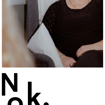
- Vi når i større grad yngre brukere
Les saken
Nyheter
9 av 10 har fått det bedre etter kontakt med et Nok.-
senter
Les saken
Alle aktueltsaker