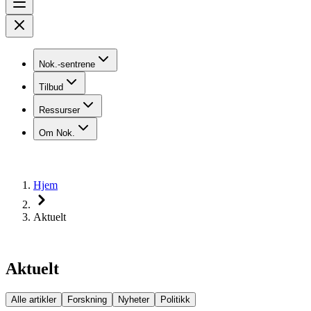
Nok.-sentrene
Tilbud
Ressurser
Om Nok.
Hjem
Aktuelt
Aktuelt
Alle artikler
Forskning
Nyheter
Politikk